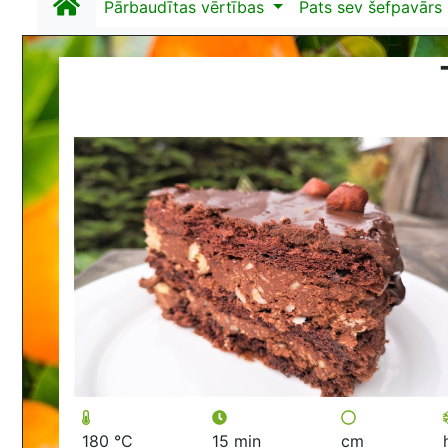
Pārbaudītas vērtības
Pats sev šefpavārs
180 °C
15 min
cm