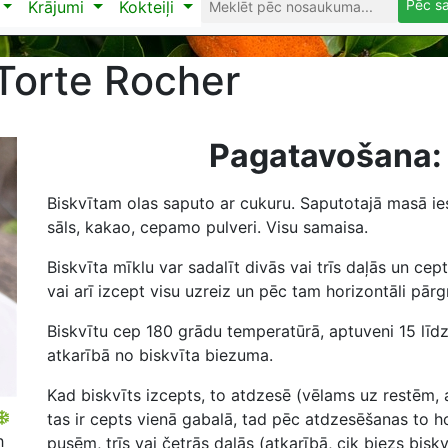
Pēc s
Krājumi
Kokteiļi
Torte Rocher
Pagatavošana:
Biskvītam olas saputo ar cukuru. Saputotajā masā iesi
sāls, kakao, cepamo pulveri. Visu samaisa.
Biskvīta mīklu var sadalīt divās vai trīs daļās un cept
vai arī izcept visu uzreiz un pēc tam horizontāli pārg
Biskvītu cep 180 grādu temperatūrā, aptuveni 15 līd
atkarībā no biskvīta biezuma.
Kad biskvīts izcepts, to atdzesē (vēlams uz restēm, 
tas ir cepts vienā gabalā, tad pēc atdzesēšanas to ho
h
pusēm, trīs vai četrās daļās (atkarībā, cik biezs biskv