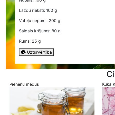
Nutella: 100 g
Lazdu rieksti: 100 g
Vafeļu cepumi: 200 g
Saldais krējums: 80 g
Rums: 25 g
Uzturvērtība
Ci
Pieneņu medus
Kūka K