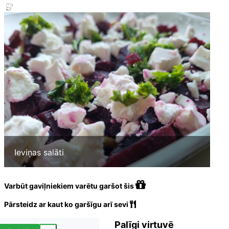
Ieviņas salāti
Varbūt gaviļniekiem varētu garšot šis
Pārsteidz ar kaut ko garšīgu arī sevi
Palīgi virtuvē