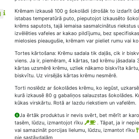
Krēmam izkausē 100 g šokolādi (drošāk to izdarīt ūd
istabas temperatūrā puto, pieputojot izkausēto šokol
krēms saputots, tajā iemaisa sasmalcinātus riekstus 
izvēlēties vafeles ar kakao pildījumu, bez specifiskas
mielosies pieaugušie, krēmam var pieliet rumu vai ko
Tortes kārtošana: Krēmu sadala tik daļās, cik ir bisk
viens. Ja ir, piemēram, 4 kārtas, tad krēmu jāsadala 
kārtas uzsmērē krēmu, uzliek nākamo biskvīta kārtu,
biskvītu. Uz virsējās kārtas krēmu nesmērē.
Torti noslēdz ar šokolādes krēmu, ko iegūst, uzkarsē
kurā izkausē 80 g gabaliņos salauzstas šokolādes. K
kūkas virskārtu. Rotā ar lazdu riekstiem un vafelēm.
Ja ērtāk produktus ir nevis svērt, bet mērīt ar kar
tasēm, lūdzu, izmantojot rīku
. Tāpat, ja ir nepi
vai samazināt porcijas lielumu, lūdzu, izmantot rīku
pie sastāvdaļām