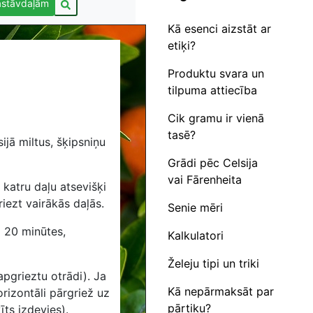
astāvdaļām
Kā esenci aizstāt ar
etiķi?
Produktu svara un
tilpuma attiecība
Cik gramu ir vienā
tasē?
jā miltus, šķipsniņu
Grādi pēc Celsija
vai Fārenheita
 katru daļu atsevišķi
riezt vairākās daļās.
Senie mēri
z 20 minūtes,
Kalkulatori
Želeju tipi un triki
apgrieztu otrādi). Ja
Kā nepārmaksāt par
rizontāli pārgriež uz
pārtiku?
īts izdevies).