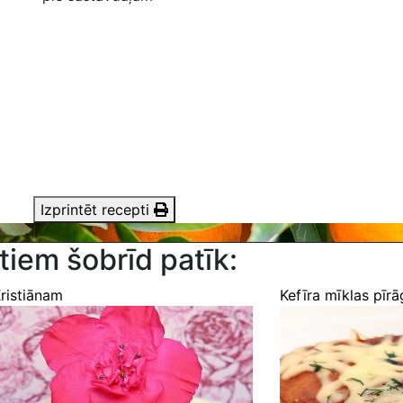
Izprintēt recepti
tiem šobrīd patīk:
ristiānam
Kefīra mīklas pīrā