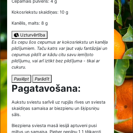
Cepamais pulveris: 4 g
Kokosriekstu skaidiņas: 10 g
Kanēlis, malts: 8 g
Uzturvērtība
Es cepu šos cepumus ar kokosriekstu un kanēļa
pildījumiem. Taču katrs var ļaut vaļu fantāzijai un
cepumus pildīt ar kādu citu savu iemīļoto
pildījumu, vai arī iztikt bez pildījuma - tikai ar
cukuru.
Paslēpt
Parādīt
Pagatavošana:
Aukstu sviestu sarīvē uz rupjās rīves un sviesta
skaidiņas samaisa ar biezpienu un šķipsniņu
sāls.
Biezpiena sviesta masā iesijā aptuveni pusi
miltus un samaisa. Pieber nepilnu
1
1 tējkaroti