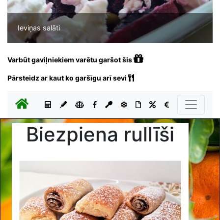
Ieviņas salāti
Varbūt gaviļniekiem varētu garšot šis
Pārsteidz ar kaut ko garšīgu arī sevi
Biezpiena rullīši