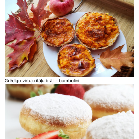
Grēcīgo virtuļu itāļu brāļi - bambolini