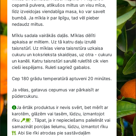
cepamā pulvera, atlikušos miltus un visu mīca,
līdz izveidojas viendabīga masa, ko var savelt
bumbā. Ja mīkla ir par lipīgu, tad vēl pieber
nedaudz miltus.
Mīklu sadala vairākās daļās. Mīklas dēlīti
apkaisa ar miltiem. Uz tā katru daļu izrullē
taisnstūrī. Uz mīklas viena taisnstūra uzkaisa
cukuru un koksrieksta skaidiņas, uz otra - cukuru
un kanēli. Katru taisnstūri sarullē ruletītē cik vien
cieši iespējams. Ruleti sagriež gabalos.
Cep 180 grādu temperatūrā aptuveni 20 minūtes.
Ja vēlas, gatavus cepumus var pārkaisīt ar
pūdercukuru.
Ja ērtāk produktus ir nevis svērt, bet mērīt ar
karotēm, glāzēm vai tasēm, lūdzu, izmantojot
rīku
. Tāpat, ja ir nepieciešams palielināt vai
samazināt porcijas lielumu, lūdzu, izmantot rīku
.
Abi šie rīki atrodas pie sastāvdaļām