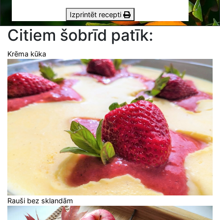
Izprintēt recepti
Citiem šobrīd patīk:
Krēma kūka
Rauši bez sklandām