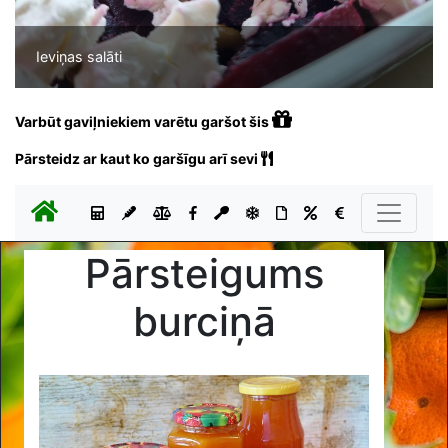
Ieviņas salāti
Varbūt gaviļniekiem varētu garšot šis
Pārsteidz ar kaut ko garšīgu arī sevi
Pārsteigums
burciņā