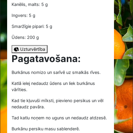
Kanēlis, malts: 5 g
Ingvers: 5 g
Smaržīgie pipari: 5 g
Ūdens: 200 g
Uzturvērtība
Pagatavošana:
Burkānus nomizo un sarīvē uz smalkās rīves.
Katlā ielej nedaudz ūdens un liek burkānus
vārīties.
Kad tie kļuvuši mīksti, pievieno persikus un vēl
nedaudz pavāra.
Tad katlu noņem no uguns un nedaudz atdzesē.
Burkānu persiku masu sablenderē.