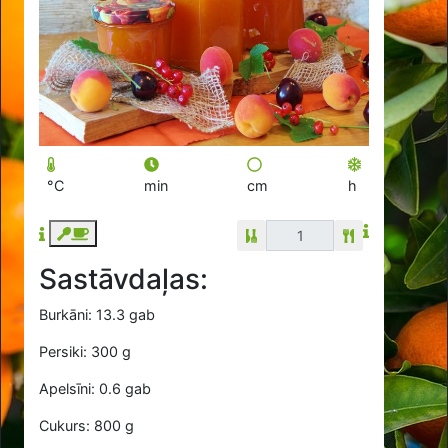
°C
min
cm
h
Sastāvdaļas:
Burkāni: 13.3 gab
Persiki: 300 g
Apelsīni: 0.6 gab
Cukurs: 800 g