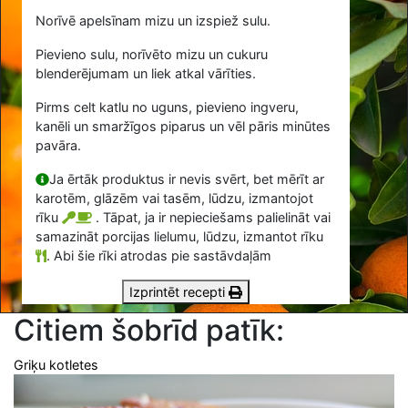
Norīvē apelsīnam mizu un izspiež sulu.
Pievieno sulu, norīvēto mizu un cukuru
blenderējumam un liek atkal vārīties.
Pirms celt katlu no uguns, pievieno ingveru,
kanēli un smaržīgos piparus un vēl pāris minūtes
pavāra.
Ja ērtāk produktus ir nevis svērt, bet mērīt ar
karotēm, glāzēm vai tasēm, lūdzu, izmantojot
rīku
. Tāpat, ja ir nepieciešams palielināt vai
samazināt porcijas lielumu, lūdzu, izmantot rīku
.
Abi šie rīki atrodas pie sastāvdaļām
Izprintēt recepti
Citiem šobrīd patīk:
Griķu kotletes