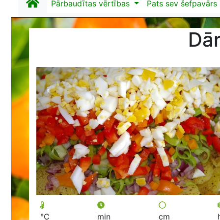
Pārbaudītas vērtības
Pats sev šefpavārs
Dār
°C
min
cm