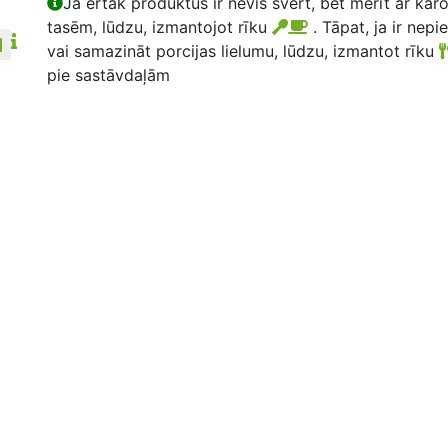
Ja ērtāk produktus ir nevis svērt, bet mērīt ar kar
tasēm, lūdzu, izmantojot rīku
. Tāpat, ja ir nepi
vai samazināt porcijas lielumu, lūdzu, izmantot rīku
pie sastāvdaļām