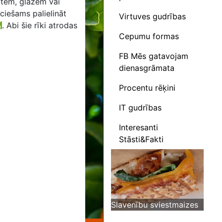
otēm, glāzēm vai
eciešams palielināt
Virtuves gudrības
.
Abi šie rīki atrodas
Cepumu formas
FB Mēs gatavojam
dienasgrāmata
Procentu rēķini
IT gudrības
Interesanti
Stāsti&Fakti
Slavenību sviestmaizes