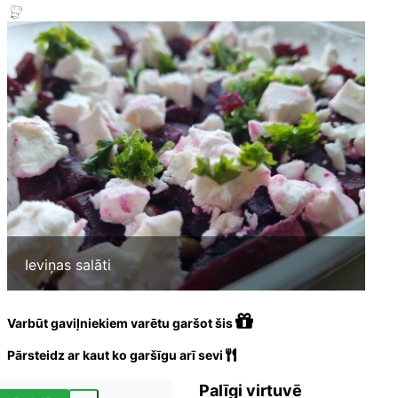
Ieviņas salāti
Varbūt gaviļniekiem varētu garšot šis
Pārsteidz ar kaut ko garšīgu arī sevi
Palīgi virtuvē