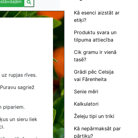
astāvdaļām
Kā esenci aizstāt ar
etiķi?
Produktu svara un
tilpuma attiecība
Cik gramu ir vienā
tasē?
Grādi pēc Celsija
uz rupjas rīves.
vai Fārenheita
 Puravu sagriež
Senie mēri
Kalkulatori
m pipariem.
Želeju tipi un triki
ķus un sieru liek
i.
Kā nepārmaksāt par
pārtiku?