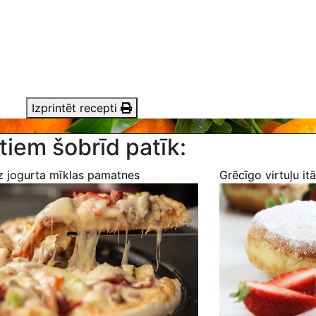
Izprintēt recepti
tiem šobrīd patīk:
z jogurta mīklas pamatnes
Grēcīgo virtuļu itā