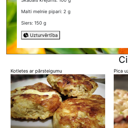
Skābais krējums: 100 g
Malti melnie pipari: 2 g
Siers: 150 g
Uzturvērtība
Ci
Kotletes ar pārsteigumu
Pica u