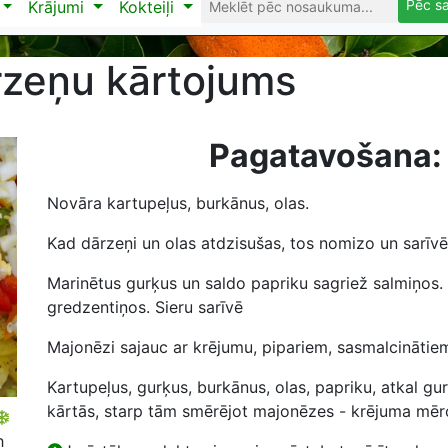
Pēc s
Krājumi
Kokteiļi
zeņu kārtojums
Pagatavošana:
Novāra kartupeļus, burkānus, olas.
Kad dārzeņi un olas atdzisušas, tos nomizo un sarīvē 
Marinētus gurķus un saldo papriku sagriež salmiņos.
gredzentiņos. Sieru sarīvē
Majonēzi sajauc ar krējumu, pipariem, sasmalcinātie
Kartupeļus, gurķus, burkānus, olas, papriku, atkal gur
kārtās, starp tām smērējot majonēzes - krējuma mērc
h