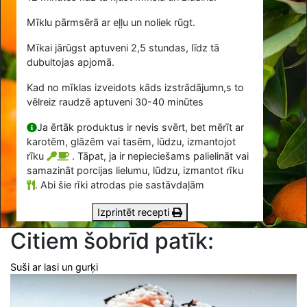
Mīklu pārmsērā ar eļļu un noliek rūgt.
Mīkai jārūgst aptuveni 2,5 stundas, līdz tā
dubultojas apjomā.
Kad no mīklas izveidots kāds izstrādājumn,s to
vēlreiz raudzē aptuveni 30-40 minūtes
Ja ērtāk produktus ir nevis svērt, bet mērīt ar
karotēm, glāzēm vai tasēm, lūdzu, izmantojot
rīku
. Tāpat, ja ir nepieciešams palielināt vai
samazināt porcijas lielumu, lūdzu, izmantot rīku
.
Abi šie rīki atrodas pie sastāvdaļām
Izprintēt recepti
Citiem šobrīd patīk:
Suši ar lasi un gurķi