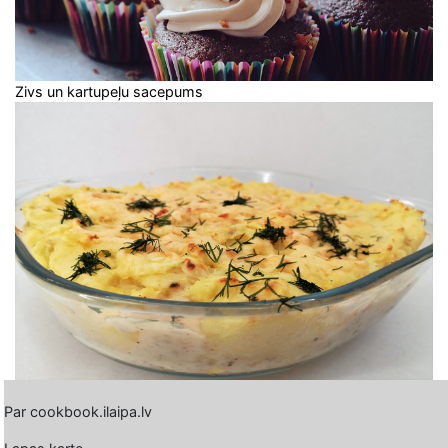
Zivs un kartupeļu sacepums
Par cookbook.ilaipa.lv