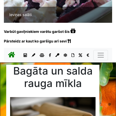
Ieviņas salāti
Varbūt gaviļniekiem varētu garšot šis
Pārsteidz ar kaut ko garšīgu arī sevi
Bagāta un salda
rauga mīkla