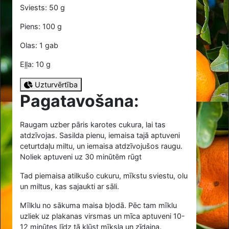
Sviests: 50 g
Piens: 100 g
Olas: 1 gab
Eļļa: 10 g
Uzturvērtība
Pagatavošana:
Raugam uzber pāris karotes cukura, lai tas
atdzīvojas. Sasilda pienu, iemaisa tajā aptuveni
ceturtdaļu miltu, un iemaisa atdzīvojušos raugu.
Noliek aptuveni uz 30 minūtēm rūgt
Tad piemaisa atilkušo cukuru, mīkstu sviestu, olu
un miltus, kas sajaukti ar sāli.
Mīlklu no sākuma maisa bļodā. Pēc tam mīklu
uzliek uz plakanas virsmas un mīca aptuveni 10-
12 minūtes līdz tā kļūst mīksla un zīdaina.