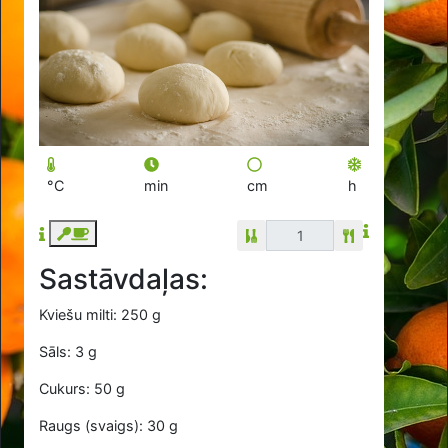
°C
min
cm
h
Sastāvdaļas:
Kviešu milti: 250 g
Sāls: 3 g
Cukurs: 50 g
Raugs (svaigs): 30 g