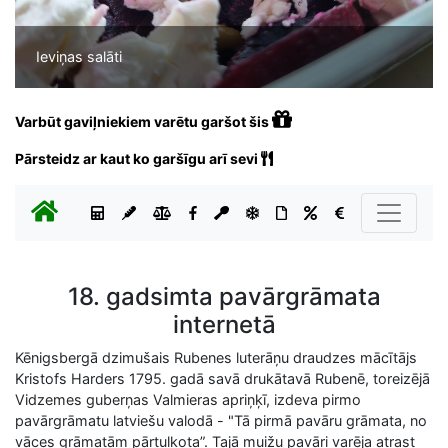
Ieviņas salāti
Varbūt gaviļniekiem varētu garšot šis
Pārsteidz ar kaut ko garšīgu arī sevi
18. gadsimta pavārgrāmata
internetā
Kēnigsbergā dzimušais Rubenes luterāņu draudzes mācītājs
Kristofs Harders 1795. gadā savā drukātavā Rubenē, toreizējā
Vidzemes guberņas Valmieras apriņķī, izdeva pirmo
pavārgrāmatu latviešu valodā - "Tā pirmā pavāru grāmata, no
vāces grāmatām pārtulkota”. Tajā muižu pavāri varēja atrast