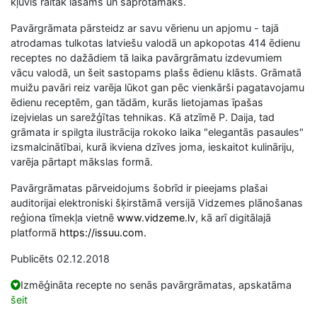
kļuvis raitāk lasāms un saprotamāks.
Pavārgrāmata pārsteidz ar savu vērienu un apjomu - tajā
atrodamas tulkotas latviešu valodā un apkopotas 414 ēdienu
receptes no dažādiem tā laika pavārgrāmatu izdevumiem
vācu valodā, un šeit sastopams plašs ēdienu klāsts. Grāmatā
muižu pavāri reiz varēja lūkot gan pēc vienkārši pagatavojamu
ēdienu receptēm, gan tādām, kurās lietojamas īpašas
izejvielas un sarežģītas tehnikas. Kā atzīmē P. Daija, tad
grāmata ir spilgta ilustrācija rokoko laika "elegantās pasaules"
izsmalcinātībai, kurā ikviena dzīves joma, ieskaitot kulināriju,
varēja pārtapt mākslas formā.
Pavārgrāmatas pārveidojums šobrīd ir pieejams plašai
auditorijai elektroniski šķirstāmā versijā Vidzemes plānošanas
reģiona tīmekļa vietnē
www.vidzeme.lv
, kā arī digitālajā
platformā
https://issuu.com.
Publicēts 02.12.2018
Izmēģināta recepte no senās pavārgrāmatas, apskatāma
šeit