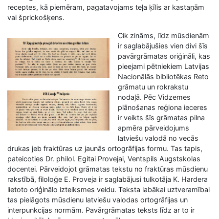
receptes, kā piemēram, pagatavojams teļa ķīlis ar kastaņām
vai šprickošķens.
Cik zināms, līdz mūsdienām
ir saglabājušies vien divi šīs
pavārgrāmatas oriģināli, kas
pieejami pētniekiem Latvijas
Nacionālās bibliotēkas Reto
grāmatu un rokrakstu
nodaļā. Pēc Vidzemes
plānošanas reģiona ieceres
ir veikts šīs grāmatas pilna
apmēra pārveidojums
latviešu valodā no vecās
drukas jeb fraktūras uz jaunās ortogrāfijas formu. Tas tapis,
pateicoties Dr. philol. Egitai Provejai, Ventspils Augstskolas
docentei. Pārveidojot grāmatas tekstu no fraktūras mūsdienu
rakstībā, filoloģe E. Proveja ir saglabājusi tulkotāja K. Hardera
lietoto oriģinālo izteiksmes veidu. Teksta labākai uztveramībai
tas pielāgots mūsdienu latviešu valodas ortogrāfijas un
interpunkcijas normām. Pavārgrāmatas teksts līdz ar to ir