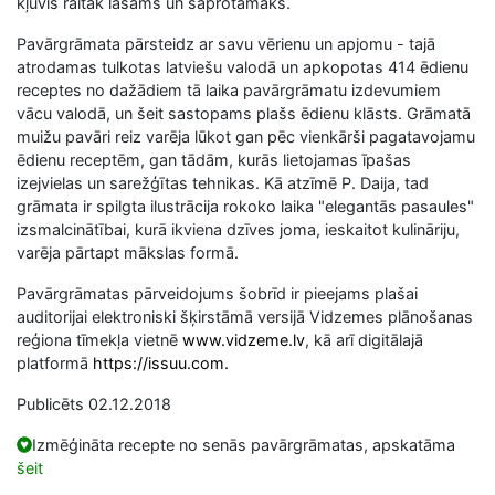
kļuvis raitāk lasāms un saprotamāks.
Pavārgrāmata pārsteidz ar savu vērienu un apjomu - tajā
atrodamas tulkotas latviešu valodā un apkopotas 414 ēdienu
receptes no dažādiem tā laika pavārgrāmatu izdevumiem
vācu valodā, un šeit sastopams plašs ēdienu klāsts. Grāmatā
muižu pavāri reiz varēja lūkot gan pēc vienkārši pagatavojamu
ēdienu receptēm, gan tādām, kurās lietojamas īpašas
izejvielas un sarežģītas tehnikas. Kā atzīmē P. Daija, tad
grāmata ir spilgta ilustrācija rokoko laika "elegantās pasaules"
izsmalcinātībai, kurā ikviena dzīves joma, ieskaitot kulināriju,
varēja pārtapt mākslas formā.
Pavārgrāmatas pārveidojums šobrīd ir pieejams plašai
auditorijai elektroniski šķirstāmā versijā Vidzemes plānošanas
reģiona tīmekļa vietnē
www.vidzeme.lv
, kā arī digitālajā
platformā
https://issuu.com.
Publicēts 02.12.2018
Izmēģināta recepte no senās pavārgrāmatas, apskatāma
šeit