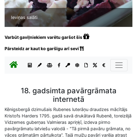
Ieviņas salāti
Varbūt gaviļniekiem varētu garšot šis
Pārsteidz ar kaut ko garšīgu arī sevi
18. gadsimta pavārgrāmata
internetā
Kēnigsbergā dzimušais Rubenes luterāņu draudzes mācītājs
Kristofs Harders 1795. gadā savā drukātavā Rubenē, toreizējā
Vidzemes guberņas Valmieras apriņķī, izdeva pirmo
pavārgrāmatu latviešu valodā - "Tā pirmā pavāru grāmata, no
vāces grāmatām pārtulkota”. Tajā muižu pavāri varēja atrast