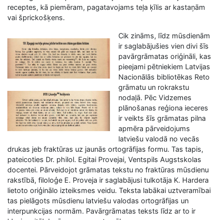
receptes, kā piemēram, pagatavojams teļa ķīlis ar kastaņām
vai šprickošķens.
Cik zināms, līdz mūsdienām
ir saglabājušies vien divi šīs
pavārgrāmatas oriģināli, kas
pieejami pētniekiem Latvijas
Nacionālās bibliotēkas Reto
grāmatu un rokrakstu
nodaļā. Pēc Vidzemes
plānošanas reģiona ieceres
ir veikts šīs grāmatas pilna
apmēra pārveidojums
latviešu valodā no vecās
drukas jeb fraktūras uz jaunās ortogrāfijas formu. Tas tapis,
pateicoties Dr. philol. Egitai Provejai, Ventspils Augstskolas
docentei. Pārveidojot grāmatas tekstu no fraktūras mūsdienu
rakstībā, filoloģe E. Proveja ir saglabājusi tulkotāja K. Hardera
lietoto oriģinālo izteiksmes veidu. Teksta labākai uztveramībai
tas pielāgots mūsdienu latviešu valodas ortogrāfijas un
interpunkcijas normām. Pavārgrāmatas teksts līdz ar to ir