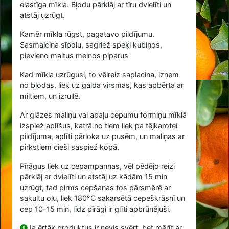
elastīga mīkla. Bļodu pārklāj ar tīru dvielīti un
atstāj uzrūgt.
Kamēr mīkla rūgst, pagatavo pildījumu.
Sasmalcina sīpolu, sagriež speķi kubiņos,
pievieno maltus melnos piparus
Kad mīkla uzrūgusi, to vēlreiz saplacina, izņem
no bļodas, liek uz galda virsmas, kas apbērta ar
miltiem, un izrullē.
Ar glāzes maliņu vai apaļu cepumu formiņu mīklā
izspiež aplīšus, katrā no tiem liek pa tējkarotei
pildījuma, aplīti pārloka uz pusēm, un maliņas ar
pirkstiem cieši saspiež kopā.
Pīrāgus liek uz cepampannas, vēl pēdējo reizi
pārklāj ar dvielīti un atstāj uz kādām 15 min
uzrūgt, tad pirms cepšanas tos pārsmērē ar
sakultu olu, liek 180°C sakarsētā cepeškrāsnī un
cep 10-15 min, līdz pīrāgi ir glīti apbrūnējuši.
Ja ērtāk produktus ir nevis svērt, bet mērīt ar