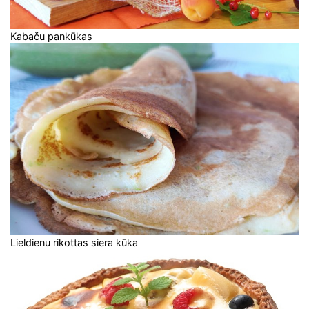
Kabaču pankūkas
Lieldienu rikottas siera kūka