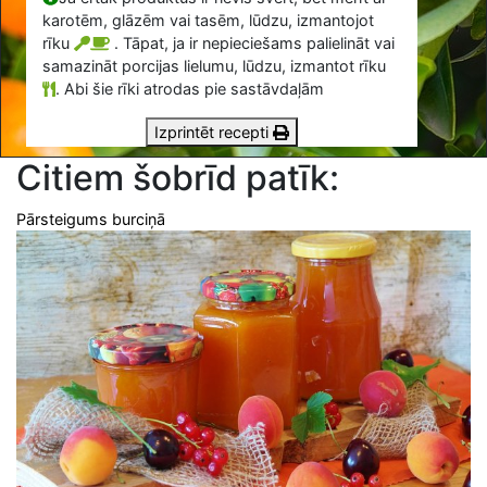
karotēm, glāzēm vai tasēm, lūdzu, izmantojot
rīku
. Tāpat, ja ir nepieciešams palielināt vai
samazināt porcijas lielumu, lūdzu, izmantot rīku
.
Abi šie rīki atrodas pie sastāvdaļām
Izprintēt recepti
Citiem šobrīd patīk:
Pārsteigums burciņā