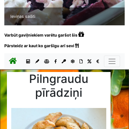
Ieviņas salāti
Varbūt gaviļniekiem varētu garšot šis
Pārsteidz ar kaut ko garšīgu arī sevi
Pilngraudu
pīrādziņi