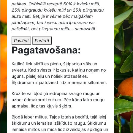
patikas. Oriģinālā receptē 50% ir kviešu milti,
25% pilngraudu kviešu milti un 25% pilngraudu
auzu milti. Bet, ja ir vēlme pēc maigākiem
pīrādziņiem, tad kviešu miltu īpatsvaru var
palielināt, bet pilngraudu miltu - samazināt.
Paslēpt
Parādīt
Pagatavošana:
Katliņā liek sildīties pienu, šķipsniņu sāls un
sviestu. Kad sviests ir izkusis, katliņu noņem no
uguns, pielej eļļu un noliek atdzesēties.
Šķidrumam ir jāatdziest līdz mērenam siltumam.
Krūzītē vai bļodiņā iedrupina svaigo raugu un
uzber ēdmakaroti cukura. Pēc kāda laika raugu
apmaisa, līdz tas kļuvis šķidrs.
Bļodā ieber miltus. Tajos iztaisa bedrīti, tajā ielej
šķidrumu un iemaisa izšķīdušo raugu. Šķidrumu
iemaisa miltos un mīca līdz izveidojas spīdīga un