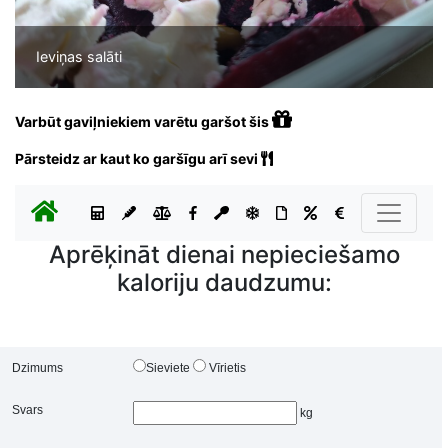
Ieviņas salāti
Varbūt gaviļniekiem varētu garšot šis
Pārsteidz ar kaut ko garšīgu arī sevi
Aprēķināt dienai nepieciešamo
kaloriju daudzumu:
Dzimums
Sieviete
Vīrietis
Svars
kg