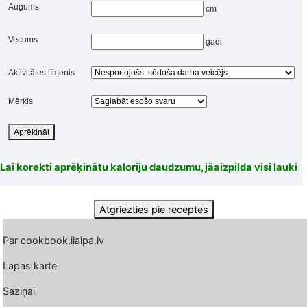
Augums
cm
Vecums
gadi
Aktivitātes līmenis
Mērķis
Aprēķināt
Lai korekti aprēķinātu kaloriju daudzumu, jāaizpilda visi lauki
Atgriezties pie receptes
Par cookbook.ilaipa.lv
Lapas karte
Saziņai