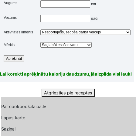
Augums
cm
Vecums
gadi
Aktivitātes līmenis
Mērķis
Aprēķināt
Lai korekti aprēķinātu kaloriju daudzumu, jāaizpilda visi lauki
Atgriezties pie receptes
Par cookbook.ilaipa.lv
Lapas karte
Saziņai