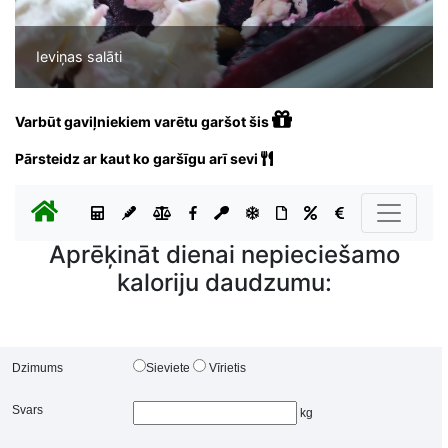
Ieviņas salāti
Varbūt gaviļniekiem varētu garšot šis
Pārsteidz ar kaut ko garšīgu arī sevi
Aprēķināt dienai nepieciešamo
kaloriju daudzumu:
Dzimums
Sieviete
Vīrietis
Svars
kg