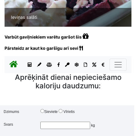
Ieviņas salāti
Varbūt gaviļniekiem varētu garšot šis
Pārsteidz ar kaut ko garšīgu arī sevi
Aprēķināt dienai nepieciešamo
kaloriju daudzumu:
Dzimums
Sieviete
Vīrietis
Svars
kg