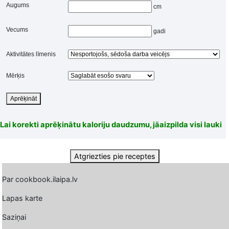
Augums
cm
Vecums
gadi
Aktivitātes līmenis
Mērķis
Aprēķināt
Lai korekti aprēķinātu kaloriju daudzumu, jāaizpilda visi lauki
Atgriezties pie receptes
Par cookbook.ilaipa.lv
Lapas karte
Saziņai