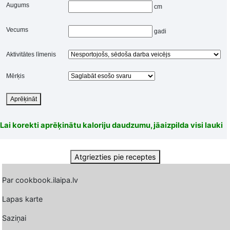
Augums
cm
Vecums
gadi
Aktivitātes līmenis
Mērķis
Aprēķināt
Lai korekti aprēķinātu kaloriju daudzumu, jāaizpilda visi lauki
Atgriezties pie receptes
Par cookbook.ilaipa.lv
Lapas karte
Saziņai