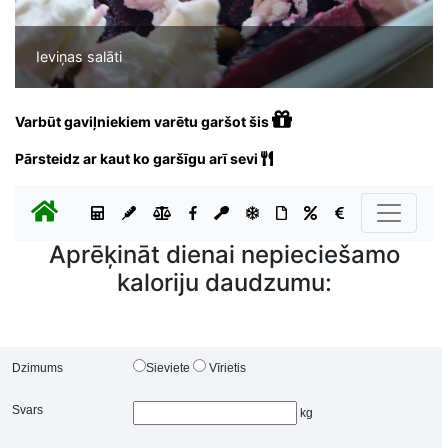
Ieviņas salāti
Varbūt gaviļniekiem varētu garšot šis
Pārsteidz ar kaut ko garšīgu arī sevi
Aprēķināt dienai nepieciešamo
kaloriju daudzumu:
Dzimums
Sieviete
Vīrietis
Svars
kg