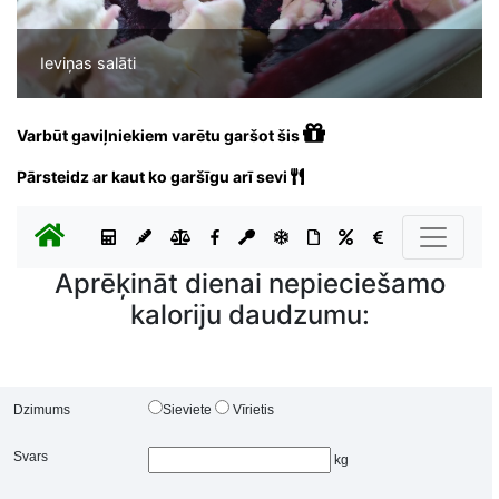
Ieviņas salāti
Varbūt gaviļniekiem varētu garšot šis
Pārsteidz ar kaut ko garšīgu arī sevi
Aprēķināt dienai nepieciešamo
kaloriju daudzumu:
Dzimums
Sieviete
Vīrietis
Svars
kg