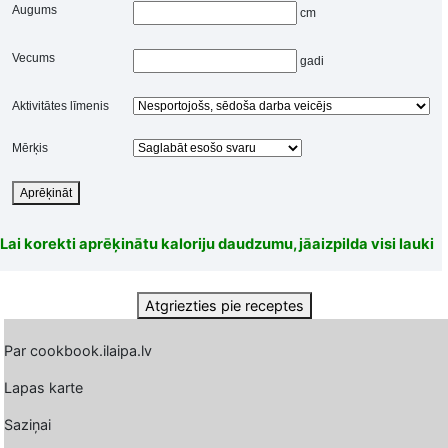
Augums
cm
Vecums
gadi
Aktivitātes līmenis
Mērķis
Aprēķināt
Lai korekti aprēķinātu kaloriju daudzumu, jāaizpilda visi lauki
Atgriezties pie receptes
Par cookbook.ilaipa.lv
Lapas karte
Saziņai