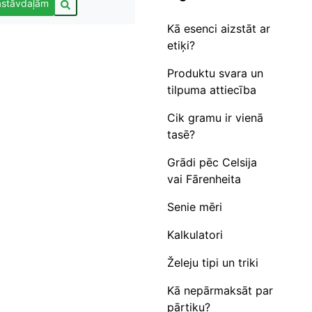
astāvdaļām
Kā esenci aizstāt ar
etiķi?
Produktu svara un
tilpuma attiecība
Cik gramu ir vienā
tasē?
Grādi pēc Celsija
vai Fārenheita
Senie mēri
Kalkulatori
Želeju tipi un triki
Kā nepārmaksāt par
pārtiku?