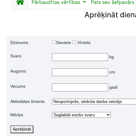
Pārbaudītas vērtības
Pats sev šefpavārs
Aprēķināt dien
Dzimums
Sieviete
Vīrietis
Svars
kg
Augums
cm
Vecums
gadi
Aktivitātes līmenis
Mērķis
Aprēķināt