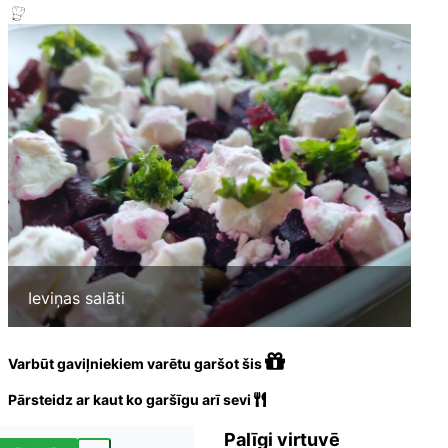
Ieviņas salāti
Varbūt gaviļniekiem varētu garšot šis
Pārsteidz ar kaut ko garšīgu arī sevi
Palīgi virtuvē