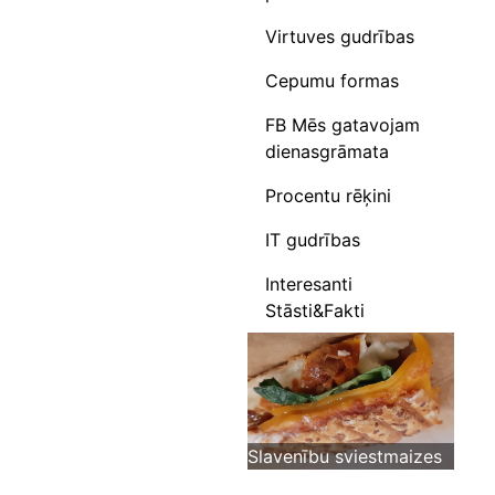
Virtuves gudrības
Cepumu formas
FB Mēs gatavojam
dienasgrāmata
Procentu rēķini
IT gudrības
Interesanti
Stāsti&Fakti
Slavenību sviestmaizes