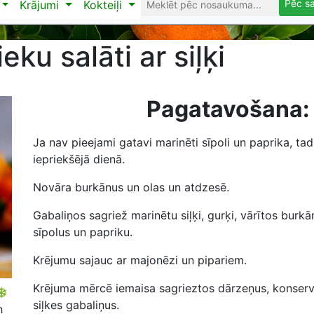
Pēc s
Krājumi
Kokteiļi
eku salāti ar siļķi
Pagatavošana:
Ja nav pieejami gatavi marinēti sīpoli un paprika, tad 
iepriekšējā dienā.
Novāra burkānus un olas un atdzesē.
Gabaliņos sagriež marinētu siļķi, gurķi, vārītos burkā
sīpolus un papriku.
Krējumu sajauc ar majonēzi un pipariem.
Krējuma mērcē iemaisa sagrieztos dārzeņus, konser
siļkes gabaliņus.
h