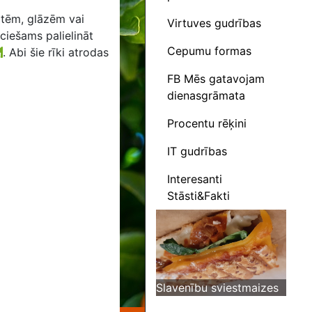
otēm, glāzēm vai
Virtuves gudrības
eciešams palielināt
Cepumu formas
.
Abi šie rīki atrodas
FB Mēs gatavojam
dienasgrāmata
Procentu rēķini
IT gudrības
Interesanti
Stāsti&Fakti
Slavenību sviestmaizes