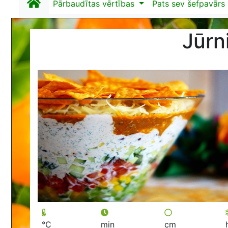
Pārbaudītas vērtības
Pats sev šefpavārs
Jūrni
°C
min
cm