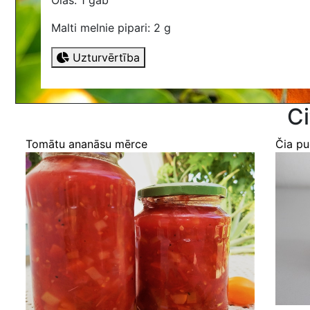
Olas: 1 gab
Malti melnie pipari: 2 g
Uzturvērtība
Ci
Tomātu ananāsu mērce
Čia pu