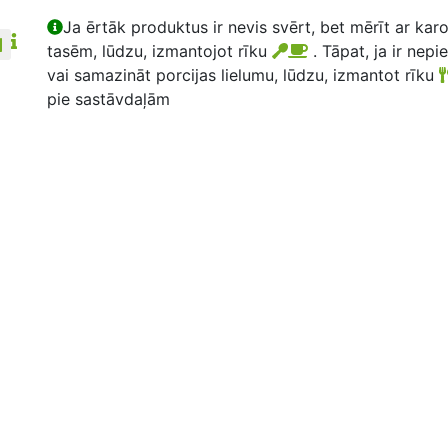
Ja ērtāk produktus ir nevis svērt, bet mērīt ar kar
tasēm, lūdzu, izmantojot rīku
. Tāpat, ja ir nepi
vai samazināt porcijas lielumu, lūdzu, izmantot rīku
pie sastāvdaļām