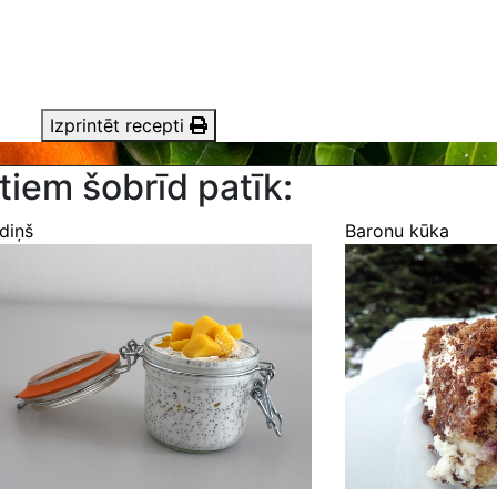
Izprintēt recepti
tiem šobrīd patīk:
diņš
Baronu kūka