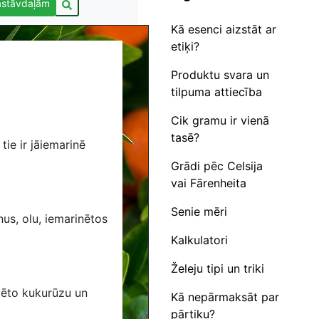
astāvdaļām
Kā esenci aizstāt ar
etiķi?
Produktu svara un
tilpuma attiecība
Cik gramu ir vienā
tasē?
tie ir jāiemarinē
Grādi pēc Celsija
vai Fārenheita
Senie mēri
nus, olu, iemarinētos
Kalkulatori
Želeju tipi un triki
vēto kukurūzu un
Kā nepārmaksāt par
pārtiku?