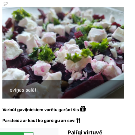
Ieviņas salāti
Varbūt gaviļniekiem varētu garšot šis
Pārsteidz ar kaut ko garšīgu arī sevi
Palīgi virtuvē