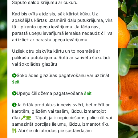
Saputo saldo krējumu ar cukuru.
Kad biskvīts atdzisis, sāk kārtot kūku. Uz
apakšējās kārtas uzsmērē daļu putukrējuma, virs
tā - pikanto upeņu ievārījumu. Ja tāda nav,
parastā upeņu ievarījumā iemaisa nedaudz čili vai
arī iztiek ar parastu upeņu ievārījumu
Uzliek otru biskvīta kārtu un to nosmērē ar
palikušo putukrējumu. Rotā ar sarīvētu šokolādi
vai šokolādes glazūru
Šokolādes glazūras pagatvošanu var uzzināt
šeit
Upeņu čili džema pagatavošana
šeit
Ja ērtāk produktus ir nevis svērt, bet mērīt ar
karotēm, glāzēm vai tasēm, lūdzu, izmantojot
rīku
. Tāpat, ja ir nepieciešams palielināt vai
samazināt porcijas lielumu, lūdzu, izmantot rīku
.
Abi šie rīki atrodas pie sastāvdaļām