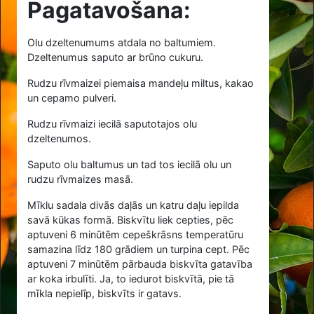
Pagatavošana:
Olu dzeltenumums atdala no baltumiem.
Dzeltenumus saputo ar brūno cukuru.
Rudzu rīvmaizei piemaisa mandeļu miltus, kakao
un cepamo pulveri.
Rudzu rīvmaizi iecilā saputotajos olu
dzeltenumos.
Saputo olu baltumus un tad tos iecilā olu un
rudzu rīvmaizes masā.
Mīklu sadala divās daļās un katru daļu iepilda
savā kūkas formā. Biskvītu liek cepties, pēc
aptuveni 6 minūtēm cepeškrāsns temperatūru
samazina līdz 180 grādiem un turpina cept. Pēc
aptuveni 7 minūtēm pārbauda biskvīta gatavība
ar koka irbulīti. Ja, to iedurot biskvītā, pie tā
mīkla nepielīp, biskvīts ir gatavs.