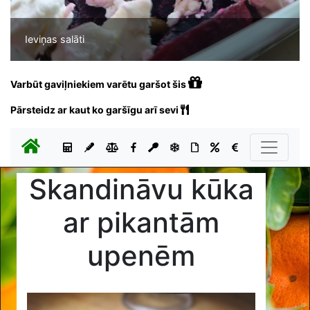
Ieviņas salāti
Varbūt gaviļniekiem varētu garšot šis
Pārsteidz ar kaut ko garšīgu arī sevi
Skandināvu kūka
ar pikantām
upenēm