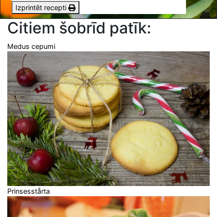
Izprintēt recepti
Citiem šobrīd patīk:
Medus cepumi
Prinsesstårta