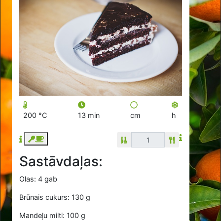
200 °C
13 min
cm
h
Sastāvdaļas:
Olas: 4 gab
Brūnais cukurs: 130 g
Mandeļu milti: 100 g