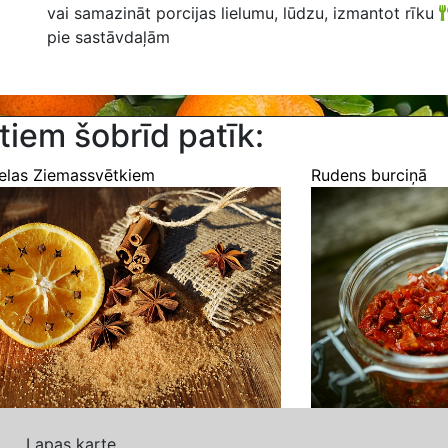
vai samazināt porcijas lielumu, lūdzu, izmantot rīku
pie sastāvdaļām
tiem šobrīd patīk:
elas Ziemassvētkiem
Rudens burciņā
Lapas karte