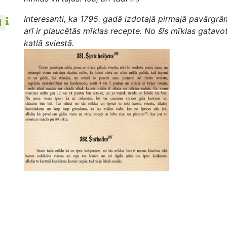
Interesanti, ka 1795. gadā izdotajā pirmajā pavārgrā
arī ir plaucētās mīklas recepte. No šīs mīklas gatav
katlā sviestā.