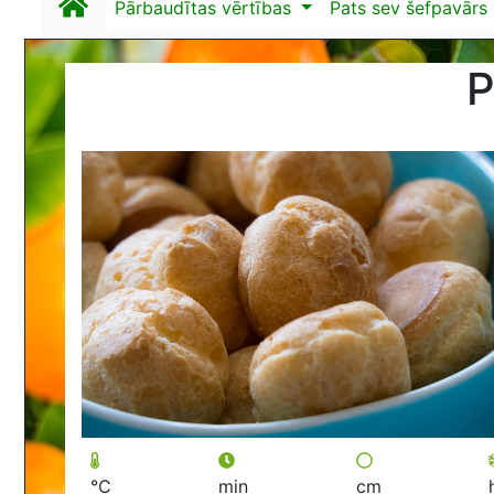
Pārbaudītas vērtības
Pats sev šefpavārs
P
°C
min
cm