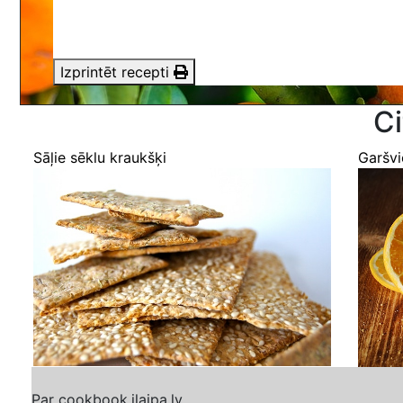
Izprintēt recepti
Ci
Sāļie sēklu kraukšķi
Garšvi
Par cookbook.ilaipa.lv