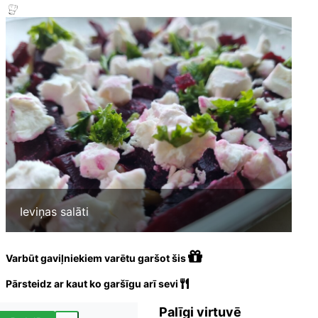
Ieviņas salāti
Varbūt gaviļniekiem varētu garšot šis
Pārsteidz ar kaut ko garšīgu arī sevi
Palīgi virtuvē