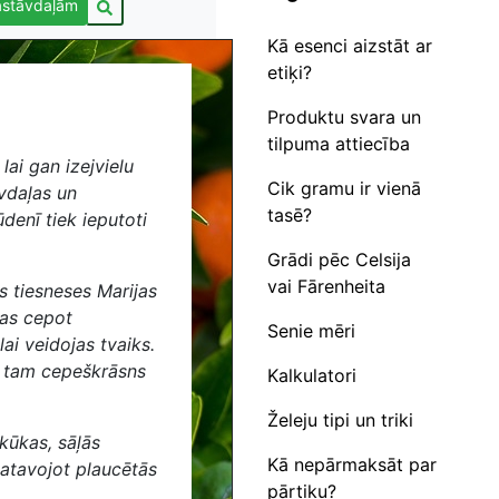
astāvdaļām
Kā esenci aizstāt ar
etiķi?
Produktu svara un
tilpuma attiecība
lai gan izejvielu
Cik gramu ir vienā
vdaļas un
tasē?
ūdenī tiek ieputoti
Grādi pēc Celsija
vai Fārenheita
ās tiesneses Marijas
las cepot
Senie mēri
ai veidojas tvaiks.
 tam cepeškrāsns
Kalkulatori
Želeju tipi un triki
kūkas, sāļās
Kā nepārmaksāt par
gatavojot plaucētās
pārtiku?