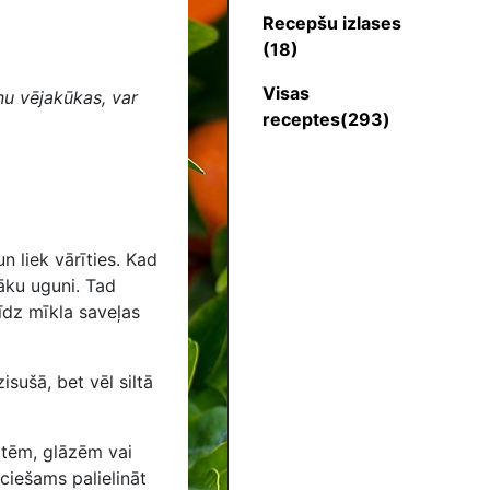
Recepšu izlases
(18)
Visas
u vējakūkas, var
receptes(293)
un liek vārīties. Kad
āku uguni. Tad
līdz mīkla saveļas
sušā, bet vēl siltā
otēm, glāzēm vai
eciešams palielināt