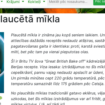
Pēc s
Krājumi
Kokteiļi
laucētā mīkla
Plaucētā mīkla ir zināma jau kopš seniem laikiem. Un 
attiecības dažādās receptēs nedaudz atšķiras, sastā
pagatavošanas gaita ir identiska: proti, karstā sviest
milti, bet pēc tam pa vienai pieputotas olas.
Šī ir Britu TV šova "Great British Bake off" kādreizēj
Berijas recepte. Viņa iesaka: iztrādājumus no šīs mīk
cepeškrāsnī, pannu vajag nedaudz apslacīt ar ūdeni, l
Un pirmās minūtes cept 220 grādu temperatūrā, pēc
temperatūru samazināt līdz 175 grādiem pēc Celsija.
No plaucētās mīklas tradicionāli gatavo eklērus, vēja
uzkodas, bet šīs mīklas izstrādājumus var arī fritēt, 
h
mīklas virtuļus. (Jā, arī tādi ir!)