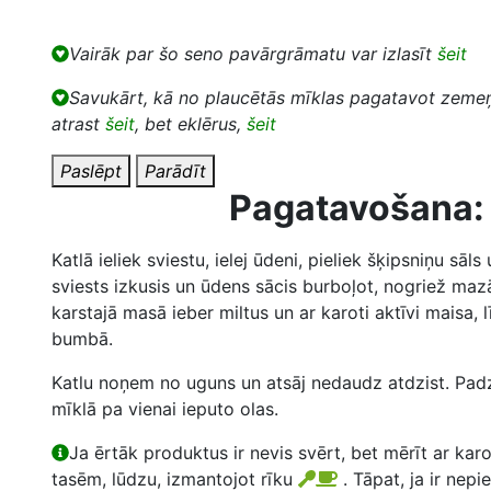
Vairāk par šo seno pavārgrāmatu var izlasīt
šeit
Savukārt, kā no plaucētās mīklas pagatavot zemeņ
atrast
šeit
, bet eklērus,
šeit
Paslēpt
Parādīt
Pagatavošana:
Katlā ieliek sviestu, ielej ūdeni, pieliek šķipsniņu sāls 
sviests izkusis un ūdens sācis burboļot, nogriež maz
karstajā masā ieber miltus un ar karoti aktīvi maisa, 
bumbā.
Katlu noņem no uguns un atsāj nedaudz atdzist. Padzi
mīklā pa vienai ieputo olas.
Ja ērtāk produktus ir nevis svērt, bet mērīt ar kar
tasēm, lūdzu, izmantojot rīku
. Tāpat, ja ir nepi