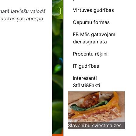
Virtuves gudrības
matā latviešu valodā
otās kūciņas apcepa
Cepumu formas
FB Mēs gatavojam
dienasgrāmata
Procentu rēķini
IT gudrības
Interesanti
Stāsti&Fakti
Slavenību sviestmaizes