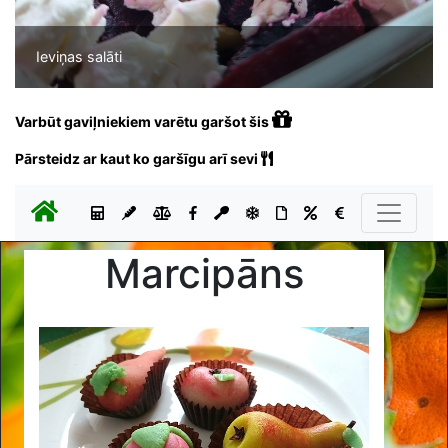
Ieviņas salāti
Varbūt gaviļniekiem varētu garšot šis
Pārsteidz ar kaut ko garšīgu arī sevi
Marcipāns