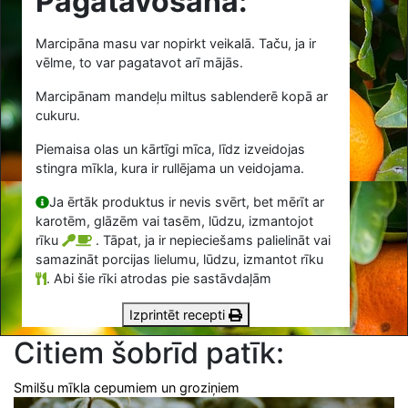
Pagatavošana:
Marcipāna masu var nopirkt veikalā. Taču, ja ir
vēlme, to var pagatavot arī mājās.
Marcipānam mandeļu miltus sablenderē kopā ar
cukuru.
Piemaisa olas un kārtīgi mīca, līdz izveidojas
stingra mīkla, kura ir rullējama un veidojama.
Ja ērtāk produktus ir nevis svērt, bet mērīt ar
karotēm, glāzēm vai tasēm, lūdzu, izmantojot
rīku
. Tāpat, ja ir nepieciešams palielināt vai
samazināt porcijas lielumu, lūdzu, izmantot rīku
.
Abi šie rīki atrodas pie sastāvdaļām
Izprintēt recepti
Citiem šobrīd patīk:
Smilšu mīkla cepumiem un groziņiem