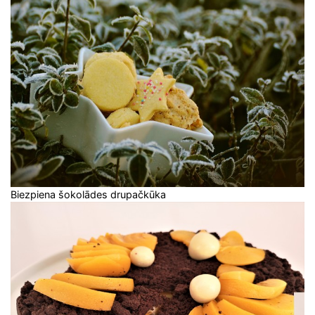
Biezpiena šokolādes drupačkūka