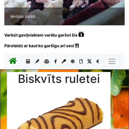
Ieviņas salāti
Varbūt gaviļniekiem varētu garšot šis
Pārsteidz ar kaut ko garšīgu arī sevi
Biskvīts ruletei