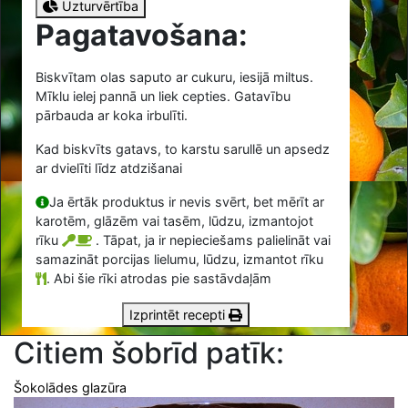
Uzturvērtība
Pagatavošana:
Biskvītam olas saputo ar cukuru, iesijā miltus.
Mīklu ielej pannā un liek cepties. Gatavību
pārbauda ar koka irbulīti.
Kad biskvīts gatavs, to karstu sarullē un apsedz
ar dvielīti līdz atdzišanai
Ja ērtāk produktus ir nevis svērt, bet mērīt ar
karotēm, glāzēm vai tasēm, lūdzu, izmantojot
rīku
. Tāpat, ja ir nepieciešams palielināt vai
samazināt porcijas lielumu, lūdzu, izmantot rīku
.
Abi šie rīki atrodas pie sastāvdaļām
Izprintēt recepti
Citiem šobrīd patīk:
Šokolādes glazūra