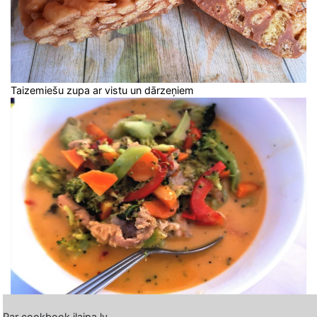
Taizemiešu zupa ar vistu un dārzeņiem
Par cookbook.ilaipa.lv