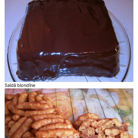
Saldā blondīne