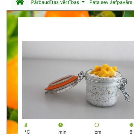
Pārbaudītas vērtības
Pats sev šefpavārs
°C
min
cm
8