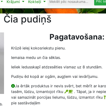
Pēc s
Krājumi
Kokteiļi
Čia pudiņš
Pagatavošana:
Krūzē ielej kokosriekstu pienu.
Iemaisa medu un čia sēklas.
Ieliek ledusskapī atdzesēties vismaz uz 8 stundām.
Pudiņu ēd kopā ar ogām, augļiem vai ievārījumu.
Ja ērtāk produktus ir nevis svērt, bet mērīt ar kar
tasēm, lūdzu, izmantojot rīku
. Tāpat, ja ir nepi
vai samazināt porcijas lielumu, lūdzu, izmantot rīku
pie sastāvdaļām
 h