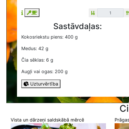
Sastāvdaļas:
Kokosriekstu piens: 400 g
Medus: 42 g
Čia sēklas: 6 g
Augļi vai ogas: 200 g
Uzturvērtība
Ci
Vista un dārzeņi saldskābā mērcē
Prāgas