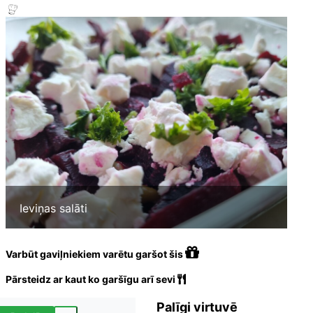
Ieviņas salāti
Varbūt gaviļniekiem varētu garšot šis
Pārsteidz ar kaut ko garšīgu arī sevi
Palīgi virtuvē