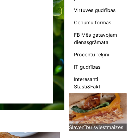
Virtuves gudrības
Cepumu formas
FB Mēs gatavojam
dienasgrāmata
Procentu rēķini
IT gudrības
Interesanti
Stāsti&Fakti
Slavenību sviestmaizes