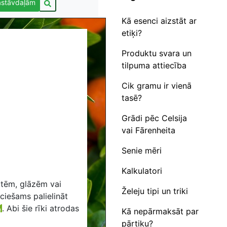
astāvdaļām
Kā esenci aizstāt ar
etiķi?
Produktu svara un
tilpuma attiecība
Cik gramu ir vienā
tasē?
Grādi pēc Celsija
vai Fārenheita
Senie mēri
Kalkulatori
otēm, glāzēm vai
Želeju tipi un triki
eciešams palielināt
.
Abi šie rīki atrodas
Kā nepārmaksāt par
pārtiku?