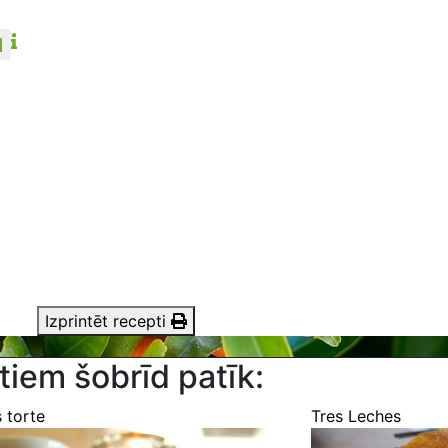
Izprintēt recepti
tiem šobrīd patīk:
 torte
Tres Leches