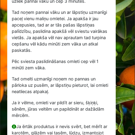
uzliek pannai vāku un cep 3 minūtes.
Tad noņem pannai vāku un ar lāpstiņu uzmanīgi
paceļ vienu maliņu omletei. Ja apakša ir jau
apcepusies, tad ar ar tās pašas lāpstiņas
palīdzību, paslidina apakšā vēl sviestu vairākas
vietās. Ja apakša vēl nav aprautam tad turpina
cepšanu vēl kādu minūti zem vāka un atkal
paskatās.
Pēc sviesta paslidināšanas omleti cep vēl 1
minūti zem vāka.
Tad omelti uzmanīgi noņem no pannas un
pārloka uz pusēm, ar lāpstiņu pieturot, lai omleti
neatliecas atpakaļ.
Ja ir vēlme, omleti var pildīt ar sieru, šķiņķi,
sēnēm, jūras veltēm un papildināt ar dažādām
mērcēm.
Ja ērtāk produktus ir nevis svērt, bet mērīt ar
karotēm, glāzēm vai tasēm, lūdzu, izmantojot