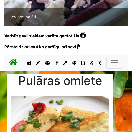
Ieviņas salāti
Varbūt gaviļniekiem varētu garšot šis
Pārsteidz ar kaut ko garšīgu arī sevi
Pulāras omlete