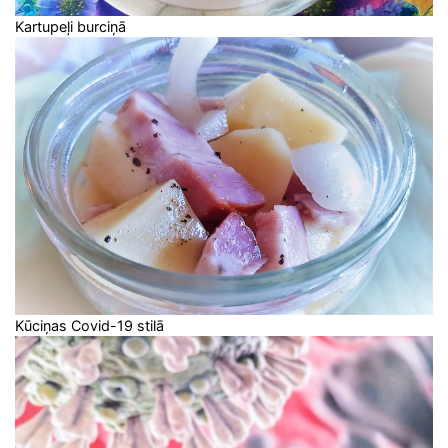
Kartupeļi burciņā
Kūciņas Covid-19 stilā