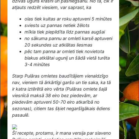
dzīvas uguns krāsnī un pasniegšanu. No tā, cik ir
atļauts redzēt viesiem, var saprast, ka
olas tiek kultas ar roku aptuveni 5 minūtes
sviests uz pannas netiek žēlots
mīkla tiek piepildīta līdz pannas augšai
no sākuma pannu ar omleti karsē aptuveni
20 sekundes uz atklātas liesmas
pēc tam panna ar omleti tiek novietota
blakus atklātai ugunij un šādā vietā turēta
3-4 minūtes
Starp Pulāras omletes baudītājiem vienaldzīgo
nav, vieniem tā ārkārtīgi garšo un tie saka, ka tā
ir katra iztērētā eiro vērta (Pulāras omlete šajā
viesnīcā maksā 38 eiro bez piedevām, ar
piedevām aptuveni 50-70 eiro atkarībā no
sezonas), citiem tas šķiet negaršīgākais ēdiens
pasaulē.
Šī recepte, protams, ir mana versija par slaveno