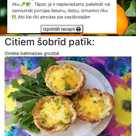
rīku
. Tāpat, ja ir nepieciešams palielināt vai
samazināt porcijas lielumu, lūdzu, izmantot rīku
.
Abi šie rīki atrodas pie sastāvdaļām
Izprintēt recepti
Citiem šobrīd patīk:
Omlete baltmaizes groziņā