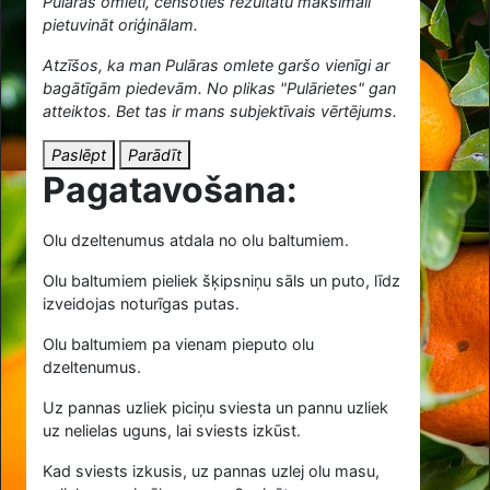
Pulāras omleti, cenšoties rezultātu maksimāli
pietuvināt oriģinālam.
Atzīšos, ka man Pulāras omlete garšo vienīgi ar
bagātīgām piedevām. No plikas "Pulārietes" gan
atteiktos. Bet tas ir mans subjektīvais vērtējums.
Paslēpt
Parādīt
Pagatavošana:
Olu dzeltenumus atdala no olu baltumiem.
Olu baltumiem pieliek šķipsniņu sāls un puto, līdz
izveidojas noturīgas putas.
Olu baltumiem pa vienam pieputo olu
dzeltenumus.
Uz pannas uzliek piciņu sviesta un pannu uzliek
uz nelielas uguns, lai sviests izkūst.
Kad sviests izkusis, uz pannas uzlej olu masu,