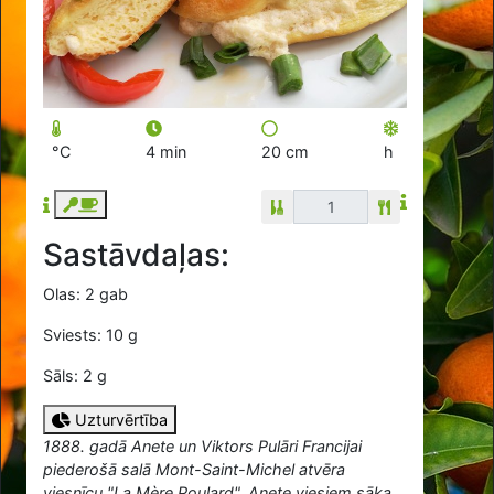
°C
4 min
20 cm
h
Sastāvdaļas:
Olas: 2 gab
Sviests: 10 g
Sāls: 2 g
Uzturvērtība
1888. gadā Anete un Viktors Pulāri Francijai
piederošā salā Mont-Saint-Michel atvēra
viesnīcu "La Mère Poulard". Anete viesiem sāka