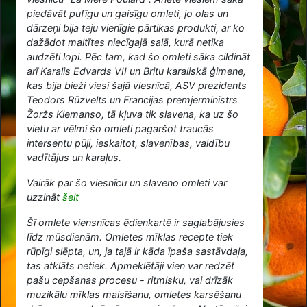
piedāvāt pufīgu un gaisīgu omleti, jo olas un
dārzeņi bija teju vienīgie pārtikas produkti, ar ko
dažādot maltītes niecīgajā salā, kurā netika
audzēti lopi. Pēc tam, kad šo omleti sāka cildināt
arī Karalis Edvards VII un Britu karaliskā ģimene,
kas bija bieži viesi šajā viesnīcā, ASV prezidents
Teodors Rūzvelts un Francijas premjerministrs
Žoržs Klemanso, tā kļuva tik slavena, ka uz šo
vietu ar vēlmi šo omleti pagaršot traucās
intersentu pūļi, ieskaitot, slavenības, valdību
vadītājus un karaļus.
Vairāk par šo viesnīcu un slaveno omleti var
uzzināt
šeit
Šī omlete viensnīcas ēdienkartē ir saglabājusies
līdz mūsdienām. Omletes mīklas recepte tiek
rūpīgi slēpta, un, ja tajā ir kāda īpaša sastāvdaļa,
tas atklāts netiek. Apmeklētāji vien var redzēt
pašu cepšanas procesu - ritmisku, vai drīzāk
muzikālu mīklas maisīšanu, omletes karsēšanu