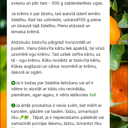
sviestu un pēc tam -
500
g sablenderētas ogas.
Ja krēms ir par šķidru, tad aukstā ūdenī iemērc
želatīnu. Kad tas uzbriedis, uzkarsē
100
g piena
un izkausē tajā želatīnu. Pienu atdzesē un
iemaisa krēmā.
Atdzisušo biskvītu pārgriež horizontāli un
pusēm. Vienu biskvīta kārtu liek apakšā, tai virsū
uzsmērē ogu krēmu. Tad uzliek zefīra kārtu, uz
tā - ogu krēmu. Kūku noslēdz ar biskvīta kārtu.
Kūkas augšpusi un sānus nosmērē ar krēmu,
dekorē ar ogām.
Ja ir bažas par želatīna lietošanu vai arī ir
vēlme to aizstāt ar kādu citu recinātāju,
piemēram, agar-agaru, ir vērts ielūkoties
šeit
Ja ērtāk produktus ir nevis svērt, bet mērīt ar
karotēm, glāzēm vai tasēm, lūdzu, izmantojot
rīku
. Tāpat, ja ir nepieciešams palielināt vai
samazināt porcijas lielumu, lūdzu, izmantot rīku