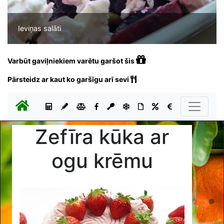
Ieviņas salāti
Varbūt gaviļniekiem varētu garšot šis
Pārsteidz ar kaut ko garšīgu arī sevi
Zefīra kūka ar
ogu krēmu