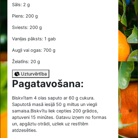
Sāls: 2 g
Piens: 200 g
Sviests: 200 g
Vaniļas pāksts: 1 gab
Augļi vai ogas: 700 g
Želatīns: 20 g
Uzturvērtība
Pagatavošana:
Biskvītam
4
olas saputo ar
60
g cukura.
Saputotā masā iesijā
50
g miltus un viegli
samaisa.Biskvītu liek cepties 200 grādos,
aptuveni 15 minūtes. Gatavu izņem no formas
un, apgāztu otrādi, uzliek uz restītēm
atdzesēties.