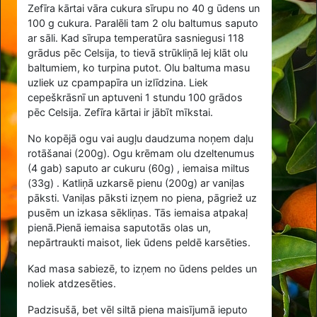
Zefīra kārtai vāra cukura sīrupu no
40
g ūdens un
100
g cukura. Paralēli tam
2
olu baltumus saputo
ar sāli. Kad sīrupa temperatūra sasniegusi 118
grādus pēc Celsija, to tievā strūkliņā lej klāt olu
baltumiem, ko turpina putot. Olu baltuma masu
uzliek uz cpampapīra un izlīdzina. Liek
cepeškrāsnī un aptuveni 1 stundu 100 grādos
pēc Celsija. Zefīra kārtai ir jābīt mīkstai.
No kopējā ogu vai augļu daudzuma noņem daļu
rotāšanai (200g). Ogu krēmam olu dzeltenumus
(4 gab) saputo ar cukuru (60g) , iemaisa miltus
(33g) . Katliņā uzkarsē pienu (200g) ar vaniļas
pāksti. Vaniļas pāksti izņem no piena, pāgriež uz
pusēm un izkasa sēkliņas. Tās iemaisa atpakaļ
pienā.Pienā iemaisa saputotās olas un,
nepārtraukti maisot, liek ūdens peldē karsēties.
Kad masa sabiezē, to izņem no ūdens peldes un
noliek atdzesēties.
Padzisušā, bet vēl siltā piena maisījumā ieputo