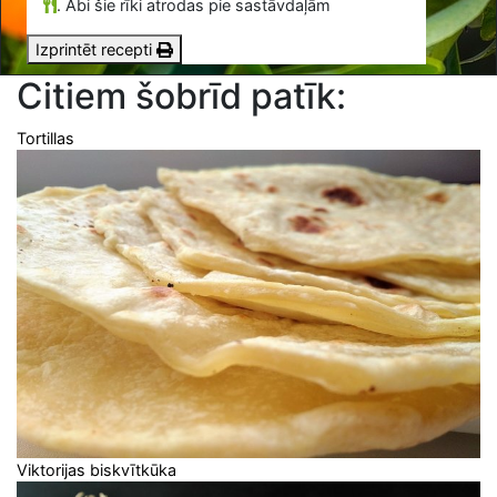
.
Abi šie rīki atrodas pie sastāvdaļām
Izprintēt recepti
Citiem šobrīd patīk:
Tortillas
Viktorijas biskvītkūka