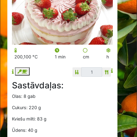
200,100 °C
1 min
cm
h
Sastāvdaļas:
Olas: 8 gab
Cukurs: 220 g
Kviešu milti: 83 g
Ūdens: 40 g