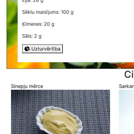
Eļļa: 28 g
Sēklu maisījums: 100 g
Ķimenes: 20 g
Sāls: 2 g
Uzturvērtība
Ci
Sinepju mērce
Sarkan