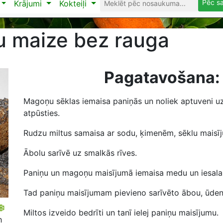
Pēc s
Krājumi
Kokteiļi
 maize bez rauga
Pagatavošana:
Magoņu sēklas iemaisa paniņās un noliek aptuveni u
atpūsties.
Rudzu miltus samaisa ar sodu, ķimenēm, sēklu maisīju
Ābolu sarīvē uz smalkās rīves.
Paniņu un magoņu maisījumā iemaisa medu un iesala 
Tad paniņu maisījumam pievieno sarīvēto ābou, ūdeni
Miltos izveido bedrīti un tanī ielej paniņu maisījumu.
h