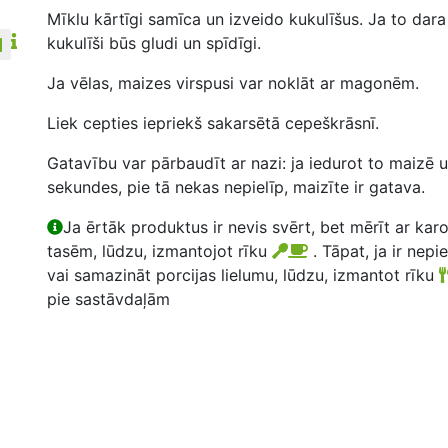
Mīklu kārtīgi samīca un izveido kukulīšus. Ja to dar
kukulīši būs gludi un spīdīgi.
Ja vēlas, maizes virspusi var noklāt ar magonēm.
Liek cepties iepriekš sakarsētā cepeškrāsnī.
Gatavību var pārbaudīt ar nazi: ja iedurot to maizē 
sekundes, pie tā nekas nepielīp, maizīte ir gatava.
Ja ērtāk produktus ir nevis svērt, bet mērīt ar kar
tasēm, lūdzu, izmantojot rīku
. Tāpat, ja ir nepi
vai samazināt porcijas lielumu, lūdzu, izmantot rīku
pie sastāvdaļām