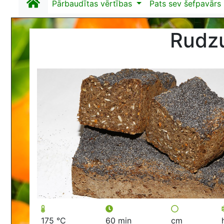
Pārbaudītas vērtības
Pats sev šefpavārs
Rudzu
175 °C
60 min
cm