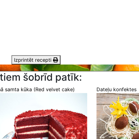
Izprintēt recepti
tiem šobrīd patīk:
ā samta kūka (Red velvet cake)
Dateļu konfektes