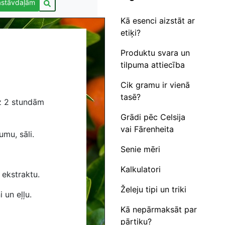
astāvdaļām
Kā esenci aizstāt ar
etiķi?
Produktu svara un
tilpuma attiecība
Cik gramu ir vienā
tasē?
z 2 stundām
Grādi pēc Celsija
vai Fārenheita
mu, sāli.
Senie mēri
Kalkulatori
ekstraktu.
Želeju tipi un triki
 un eļļu.
Kā nepārmaksāt par
pārtiku?