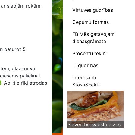
a ar slapjām rokām,
Virtuves gudrības
Cepumu formas
FB Mēs gatavojam
dienasgrāmata
un paturot 5
Procentu rēķini
IT gudrības
otēm, glāzēm vai
eciešams palielināt
Interesanti
.
Abi šie rīki atrodas
Stāsti&Fakti
Slavenību sviestmaizes