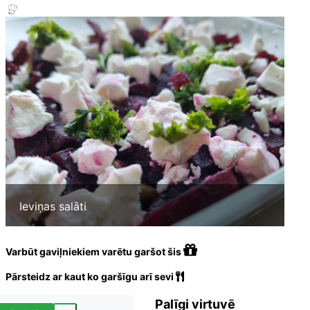
Ieviņas salāti
Varbūt gaviļniekiem varētu garšot šis
Pārsteidz ar kaut ko garšīgu arī sevi
Palīgi virtuvē