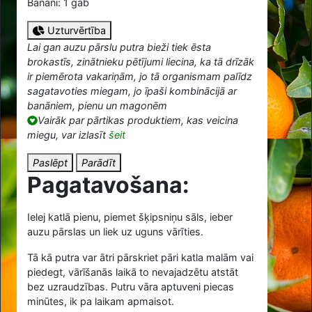
Banāni: 1 gab
Uzturvērtība
Lai gan auzu pārslu putra bieži tiek ēsta
brokastīs, zinātnieku pētījumi liecina, ka tā drīzāk
ir piemērota vakariņām, jo tā organismam palīdz
sagatavoties miegam, jo īpaši kombinācijā ar
banāniem, pienu un magonēm
Vairāk par pārtikas produktiem, kas veicina
miegu, var izlasīt
šeit
Paslēpt
Parādīt
Pagatavošana:
Ielej katlā pienu, piemet šķipsniņu sāls, ieber
auzu pārslas un liek uz uguns vārīties.
Tā kā putra var ātri pārskriet pāri katla malām vai
piedegt, vārīšanās laikā to nevajadzētu atstāt
bez uzraudzības. Putru vāra aptuveni piecas
minūtes, ik pa laikam apmaisot.