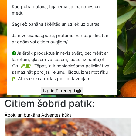
Kad putra gatava, tajā iemaisa magones un
medu.
Sagriež banānu škēlītēs un uzliek uz putras.
Ja ir vēlēšanās,putru, protams, var papildināt arī
ar ogām vai citiem augļiem/
Ja ērtāk produktus ir nevis svērt, bet mērīt ar
karotēm, glāzēm vai tasēm, lūdzu, izmantojot
rīku
. Tāpat, ja ir nepieciešams palielināt vai
samazināt porcijas lielumu, lūdzu, izmantot rīku
.
Abi šie rīki atrodas pie sastāvdaļām
Izprintēt recepti
Citiem šobrīd patīk:
Ābolu un burkānu Adventes kūka