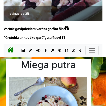
Ieviņas salāti
Varbūt gaviļniekiem varētu garšot šis
Pārsteidz ar kaut ko garšīgu arī sevi
Miega putra