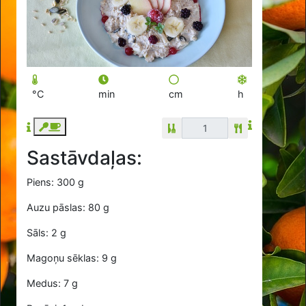
°C
min
cm
h
Sastāvdaļas:
Piens: 300 g
Auzu pāslas: 80 g
Sāls: 2 g
Magoņu sēklas: 9 g
Medus: 7 g