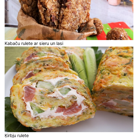
Kabaču rulete ar sieru un lasi
Ķirbju rulete