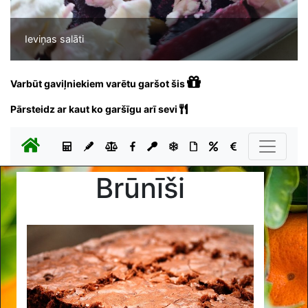
Ieviņas salāti
Varbūt gaviļniekiem varētu garšot šis
Pārsteidz ar kaut ko garšīgu arī sevi
Brūnīši