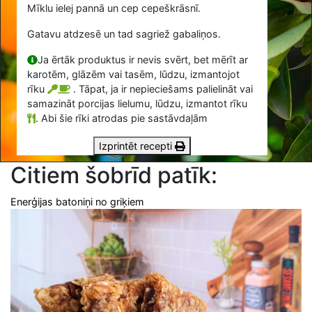
Mīklu ielej pannā un cep cepeškrāsnī.
Gatavu atdzesē un tad sagriež gabaliņos.
Ja ērtāk produktus ir nevis svērt, bet mērīt ar
karotēm, glāzēm vai tasēm, lūdzu, izmantojot
rīku
. Tāpat, ja ir nepieciešams palielināt vai
samazināt porcijas lielumu, lūdzu, izmantot rīku
.
Abi šie rīki atrodas pie sastāvdaļām
Izprintēt recepti
Citiem šobrīd patīk:
Enerģijas batoniņi no griķiem