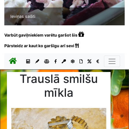
Ieviņas salāti
Varbūt gaviļniekiem varētu garšot šis
Pārsteidz ar kaut ko garšīgu arī sevi
Trauslā smilšu
mīkla