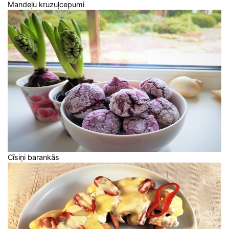
Mandeļu kruzuļcepumi
Cīsiņi barankās