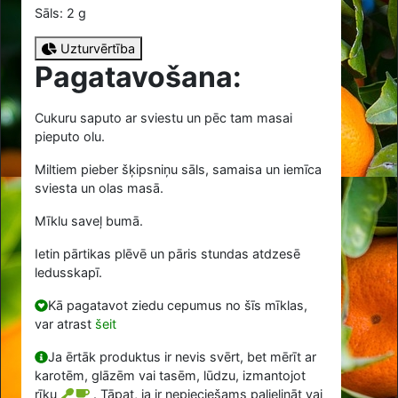
Sāls: 2 g
Uzturvērtība
Pagatavošana:
Cukuru saputo ar sviestu un pēc tam masai
pieputo olu.
Miltiem pieber šķipsniņu sāls, samaisa un iemīca
sviesta un olas masā.
Mīklu saveļ bumā.
Ietin pārtikas plēvē un pāris stundas atdzesē
ledusskapī.
Kā pagatavot ziedu cepumus no šīs mīklas,
var atrast
šeit
Ja ērtāk produktus ir nevis svērt, bet mērīt ar
karotēm, glāzēm vai tasēm, lūdzu, izmantojot
rīku
. Tāpat, ja ir nepieciešams palielināt vai