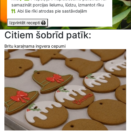
samazināt porcijas lielumu, lūdzu, izmantot rīku
.
Abi šie rīki atrodas pie sastāvdaļām
Izprintēt recepti
Citiem šobrīd patīk:
Britu karaļnama ingvera cepumi