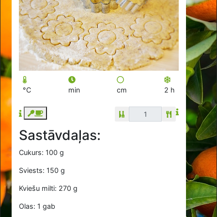
°C
min
cm
2 h
Sastāvdaļas:
Cukurs: 100 g
Sviests: 150 g
Kviešu milti: 270 g
Olas: 1 gab