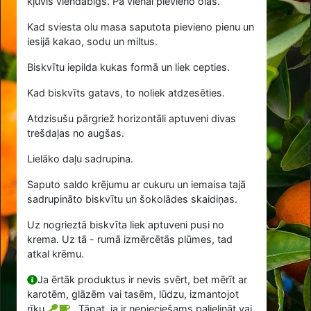
kļuvis viendabīgs. Pa vienai pievieno olas.
Kad sviesta olu masa saputota pievieno pienu un
iesijā kakao, sodu un miltus.
Biskvītu iepilda kukas formā un liek cepties.
Kad biskvīts gatavs, to noliek atdzesēties.
Atdzisušu pārgriež horizontāli aptuveni divas
trešdaļas no augšas.
Lielāko daļu sadrupina.
Saputo saldo krējumu ar cukuru un iemaisa tajā
sadrupināto biskvītu un šokolādes skaidiņas.
Uz nogrieztā biskvīta liek aptuveni pusi no
krema. Uz tā - rumā izmērcētās plūmes, tad
atkal krēmu.
Ja ērtāk produktus ir nevis svērt, bet mērīt ar
karotēm, glāzēm vai tasēm, lūdzu, izmantojot
rīku
. Tāpat, ja ir nepieciešams palielināt vai