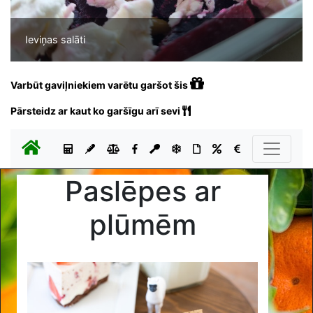
Ieviņas salāti
Varbūt gaviļniekiem varētu garšot šis
Pārsteidz ar kaut ko garšīgu arī sevi
Paslēpes ar
plūmēm