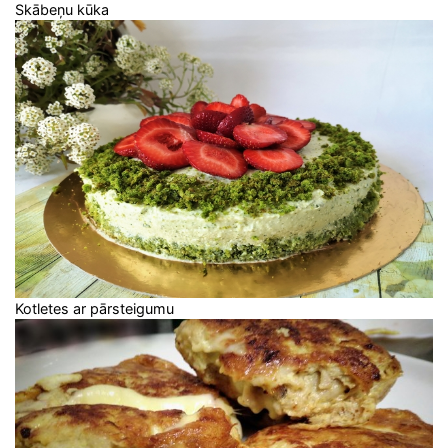
Skābeņu kūka
Kotletes ar pārsteigumu