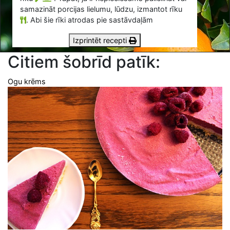
samazināt porcijas lielumu, lūdzu, izmantot rīku
.
Abi šie rīki atrodas pie sastāvdaļām
Izprintēt recepti
Citiem šobrīd patīk:
Ogu krēms