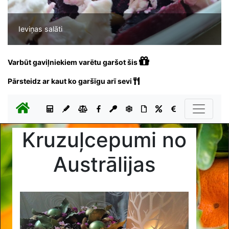
Ieviņas salāti
Varbūt gaviļniekiem varētu garšot šis
Pārsteidz ar kaut ko garšīgu arī sevi
Kruzuļcepumi no
Austrālijas