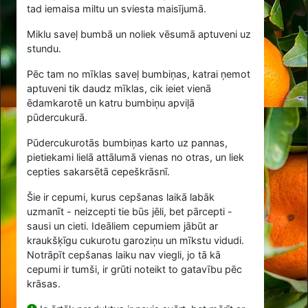
tad iemaisa miltu un sviesta maisījumā.
Miklu saveļ bumbā un noliek vēsumā aptuveni uz
stundu.
Pēc tam no mīklas saveļ bumbiņas, katrai ņemot
aptuveni tik daudz mīklas, cik ieiet vienā
ēdamkarotē un katru bumbiņu apviļā
pūdercukurā.
Pūdercukurotās bumbiņas karto uz pannas,
pietiekami lielā attālumā vienas no otras, un liek
cepties sakarsētā cepeškrāsnī.
Šie ir cepumi, kurus cepšanas laikā labāk
uzmanīt - neizcepti tie būs jēli, bet pārcepti -
sausi un cieti. Ideāliem cepumiem jābūt ar
kraukšķīgu cukurotu garoziņu un mīkstu vidudi.
Notrāpīt cepšanas laiku nav viegli, jo tā kā
cepumi ir tumši, ir grūti noteikt to gatavību pēc
krāsas.