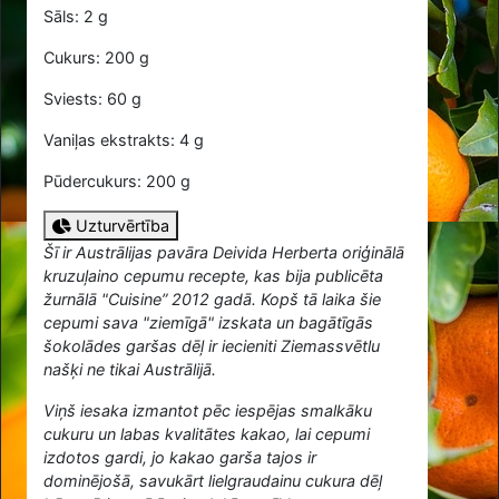
Sāls: 2 g
Cukurs: 200 g
Sviests: 60 g
Vaniļas ekstrakts: 4 g
Pūdercukurs: 200 g
Uzturvērtība
Šī ir Austrālijas pavāra Deivida Herberta oriģinālā
kruzuļaino cepumu recepte, kas bija publicēta
žurnālā "Cuisine” 2012 gadā. Kopš tā laika šie
cepumi sava "ziemīgā" izskata un bagātīgās
šokolādes garšas dēļ ir iecieniti Ziemassvētlu
našķi ne tikai Austrālijā.
Viņš iesaka izmantot pēc iespējas smalkāku
cukuru un labas kvalitātes kakao, lai cepumi
izdotos gardi, jo kakao garša tajos ir
dominējošā, savukārt lielgraudainu cukura dēļ