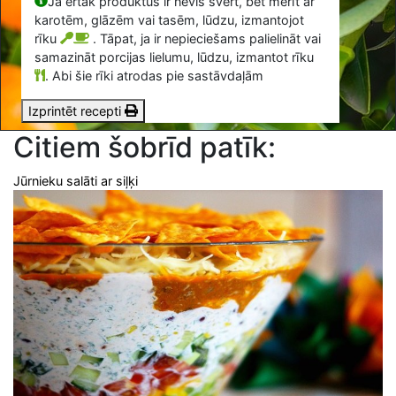
Ja ērtāk produktus ir nevis svērt, bet mērīt ar
karotēm, glāzēm vai tasēm, lūdzu, izmantojot
rīku
. Tāpat, ja ir nepieciešams palielināt vai
samazināt porcijas lielumu, lūdzu, izmantot rīku
.
Abi šie rīki atrodas pie sastāvdaļām
Izprintēt recepti
Citiem šobrīd patīk:
Jūrnieku salāti ar siļķi