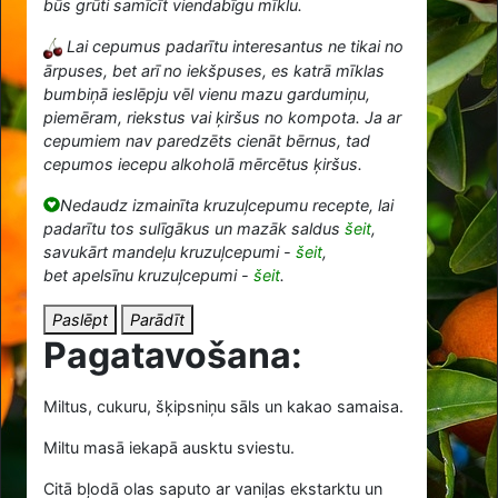
būs grūti samīcīt viendabīgu mīklu.
Lai cepumus padarītu interesantus ne tikai no
ārpuses, bet arī no iekšpuses, es katrā mīklas
bumbiņā ieslēpju vēl vienu mazu gardumiņu,
piemēram, riekstus vai ķiršus no kompota. Ja ar
cepumiem nav paredzēts cienāt bērnus, tad
cepumos iecepu alkoholā mērcētus ķiršus.
Nedaudz izmainīta kruzuļcepumu recepte, lai
padarītu tos sulīgākus un mazāk saldus
šeit
,
savukārt mandeļu kruzuļcepumi -
šeit
,
bet apelsīnu kruzuļcepumi -
šeit
.
Paslēpt
Parādīt
Pagatavošana:
Miltus, cukuru, šķipsniņu sāls un kakao samaisa.
Miltu masā iekapā ausktu sviestu.
Citā bļodā olas saputo ar vaniļas ekstarktu un