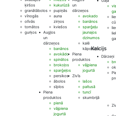
Gaļa
ķiršos
kukurūzā
un
vi
granātābolos
pupiņās
dārzeņos
ga
vīnogās
auna
avokado
li
olīvās
zirņos
banānos
cū
tomātos
kviešos
sparģeļu
li
gurķos
Augļos
jaunajos
li
un
dzinumos
ga
dārzeņos
kalē
Kalcijs
banānos
kāpostos
avokādo
Piena
Dārzeņi
spinātos
produktos
br
brokoļos
vājpiena
ok
sparģeļos
jogurtā
Pi
persikos
Zivīs
pr
ābolos
lašos
sīplos
paltusā
Piena
tuncī
produktos
skumbrijā
pienā
Zi
vājpiena
jogurtā