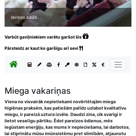
Ieviņas salāti
Varbūt gaviļniekiem varētu garšot šis
Pārsteidz ar kaut ko garšīgu arī sevi
Miega vakariņas
Viena no visvairāk nepietiekami novērtētajām miega
higiēnas praksēm, kas patiešām palīdz uzlabot kvalitatīvu
miegu, ir pareizā uztura izvēle. Daudzi zina, cik svarīgi ir
lietot veselīgu pārtiku. Ēdot pareizos ēdienus, mēs
iegūstam enerģiju, kas mums ir nepieciešama, lai darbotos,
lai stiprinātu mūsu imūnsistēmu pret slimībām, atjaunotu