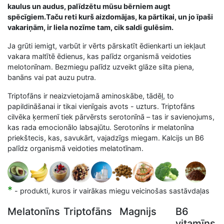
kaulus un audus, palīdzētu mūsu bērniem augt
spēcīgiem.Taču reti kurš aizdomājas, ka pārtikai, un jo īpaši
vakariņām, ir liela nozīme tam, cik saldi gulēsim.
Ja grūti iemigt, varbūt ir vērts pārskatīt ēdienkarti un iekļaut
vakara maltītē ēdienus, kas palīdz organismā veidoties
melotonīnam. Bezmiegu palīdz uzveikt glāze silta piena,
banāns vai pat auzu putra.
Triptofāns ir neaizvietojamā aminoskābe, tādēļ, to
papildināšanai ir tikai vienīgais avots - uzturs. Triptofāns
cilvēka ķermenī tiek pārvērsts serotonīnā – tas ir savienojums,
kas rada emocionālo labsajūtu. Serotonīns ir melatonīna
priekštecis, kas, savukārt, vajadzīgs miegam. Kalcijs un B6
palīdz organismā veidoties melatotīnam.
*
- produkti, kuros ir vairākas miegu veicinošas sastāvdaļas
Melatonīns
Triptofāns
Magnijs
B6
vitamīns