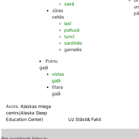
Gr
sierā
un
Jūras
pā
veltēs
lasī
paltusā
tuncī
sardīnēs
garnelēs
Putnu
gaļā
vistas
gaļā
tītara
gaļā
Avots:
Aļaskas miega
centrs(Alaska Sleep
Education Center)
Uz Stāsti& Fakti
Par cookbook.ilaipa.lv