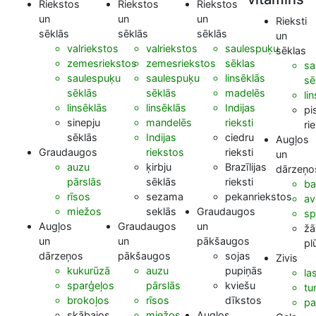
Riekstos
Riekstos
Riekstos
un
un
un
Rieksti
sēklās
sēklās
sēklās
un
valriekstos
valriekstos
saulespuķu
sēklas
zemesriekstos
zemesriekstos
sēklas
sa
saulespuķu
saulespuķu
linsēklās
sē
sēklās
sēklās
madelēs
li
linsēklās
linsēklās
Indijas
pi
sinepju
mandelēs
rieksti
ri
sēklās
Indijas
ciedru
Augļos
Graudaugos
riekstos
rieksti
un
auzu
ķirbju
Brazīlijas
dārzeņo
pārslās
sēklās
rieksti
ba
rīsos
sezama
pekanriekstos
av
miežos
seklās
Graudaugos
sp
Augļos
Graudaugos
un
žā
un
un
pākšaugos
pl
dārzeņos
pākšaugos
sojas
Zivis
kukurūzā
auzu
pupiņās
la
sparģeļos
pārslās
kviešu
tu
brokoļos
rīsos
dīkstos
pa
skābajos
miežos
Augļos